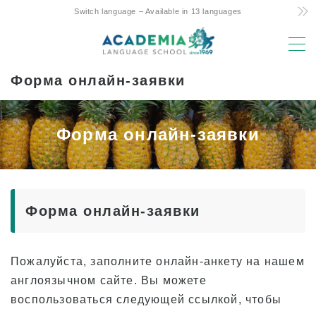
Switch language – Available in 13 languages
MENU
Форма онлайн-заявки
Причины выбора
Низкая стоимость! Обязательства и
Форма онлайн-заявки
секреты
Единственный на Гавайях 4-дневный
недельный курс
Дружеская поддержка родителей и детей
при обучении за границей
Форма онлайн-заявки
Первоклассное расположение и удобства
Опытные преподаватели
Пожалуйста, заполните онлайн-анкету на нашем
Весело! Aloha Student Life
англоязычном сайте. Вы можете
воспользоваться следующей ссылкой, чтобы
Поступление в университет