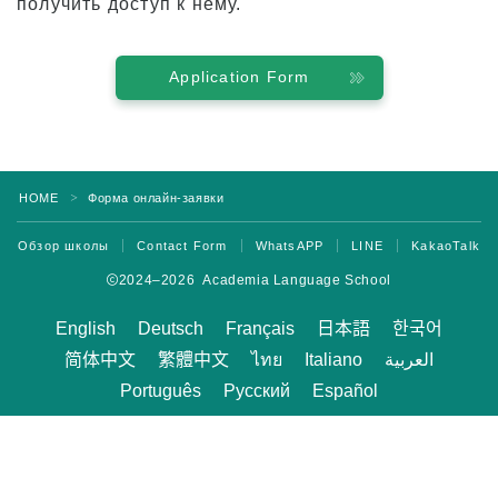
получить доступ к нему.
Отзывы
Application Form
Обзор программы
Уровень для начинающих
Промежуточный уровень
HOME
Форма онлайн-заявки
＞
Продвинутый уровень
Деловой английский
Обзор школы
Contact Form
WhatsAPP
LINE
KakaoTalk
Подготовка к TOEIC и TOEFL
2024–2026 Academia Language School
Частные уроки
English
Deutsch
Français
日本語
한국어
简体中文
繁體中文
ไทย
Italiano
العربية
Тарифы
Português
Русский
Español
Плата за обучение для новых студентов с
визами F-1
Оплата обучения для обладателей виз, не