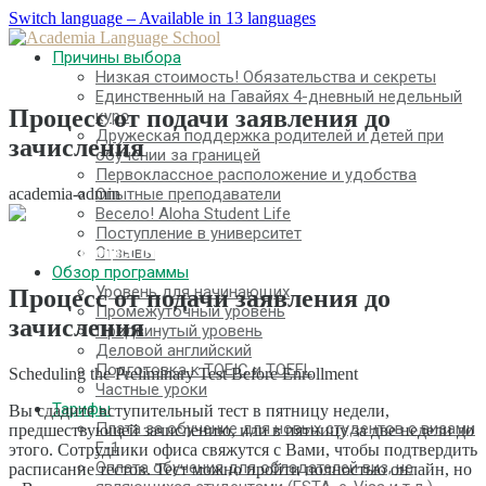
Switch language – Available in 13 languages
Причины выбора
Низкая стоимость! Обязательства и секреты
Единственный на Гавайях 4-дневный недельный
Процесс от подачи заявления до
курс
Дружеская поддержка родителей и детей при
зачисления
обучении за границей
Первоклассное расположение и удобства
academia-admin
Опытные преподаватели
Весело! Aloha Student Life
Поступление в университет
Процесс от подачи заявления до зачисления
Отзывы
Обзор программы
Уровень для начинающих
Процесс от подачи заявления до
Промежуточный уровень
зачисления
Продвинутый уровень
Деловой английский
Подготовка к TOEIC и TOEFL
Scheduling the Preliminary Test Before Enrollment
Частные уроки
Тарифы
Вы сдадите вступительный тест в пятницу недели,
Плата за обучение для новых студентов с визами
предшествующей зачислению, или в пятницу за две недели до
F-1
этого. Сотрудники офиса свяжутся с Вами, чтобы подтвердить
Оплата обучения для обладателей виз, не
расписание тестов. Тест можно пройти полностью онлайн, но