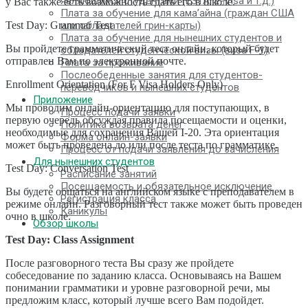
являющихся студентами (ESTA, e-Visa и т.д.)
у Вас также есть возможность сдать его в школе.
Плата за обучение для кама’айна (граждан США
Test Day: Grammar Test
или обладателей грин-карты)
Плата за обучение для нынешних студентов и
Вы пройдете грамматический тест онлайн, который будет
обладателей студенческой визы (виза F-1)
отправлен Вам по электронной почте.
Плата за проживание
Послеобеденные занятия для студентов-
Enrollment Orientation (For F Visa Holders Only)
переводчиков и нынешних студентов
Приложение
Мы проводим онлайн-ориентацию для поступающих, в
Процесс подачи заявки
первую очередь обсуждая правила посещаемости и оценки,
Политика возврата денег
необходимые для сохранения Вашей I-20. Эта ориентация
Форма онлайн-заявки
может быть проведена до или после теста по грамматике.
Процесс от подачи заявления до зачисления
Для нынешних студентов
Test Day: Conversation Test
Расписание занятий
Посещаемость и обязательное исключение
Вы будете общаться на английском языке с преподавателем в
Регистрация класса
режиме онлайн. Разговорный тест также может быть проведен
Каникулы
очно в школе.
Обзор школы
Test Day: Class Assignment
MENU
После разговорного теста Вы сразу же пройдете
Причины выбора
собеседование по заданию класса. Основываясь на Вашем
Низкая стоимость! Обязательства и секреты
понимании грамматики и уровне разговорной речи, мы
Единственный на Гавайях 4-дневный
предложим класс, который лучше всего Вам подойдет.