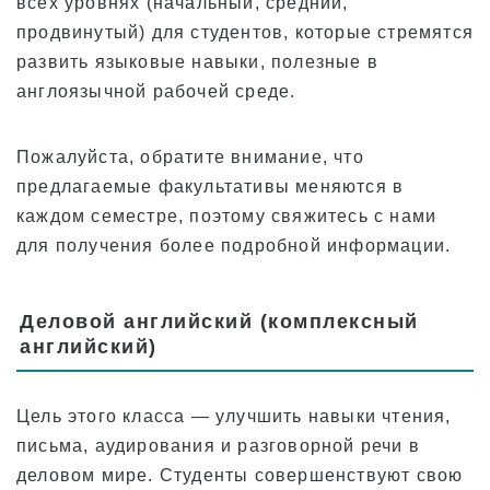
всех уровнях (начальный, средний,
Отзывы
продвинутый) для студентов, которые стремятся
развить языковые навыки, полезные в
Обзор программы
англоязычной рабочей среде.
Уровень для начинающих
Пожалуйста, обратите внимание, что
Промежуточный уровень
предлагаемые факультативы меняются в
Продвинутый уровень
каждом семестре, поэтому свяжитесь с нами
Деловой английский
для получения более подробной информации.
Подготовка к TOEIC и TOEFL
Частные уроки
Деловой английский (комплексный
английский)
Тарифы
Цель этого класса — улучшить навыки чтения,
Плата за обучение для новых студентов с
визами F-1
письма, аудирования и разговорной речи в
Оплата обучения для обладателей виз, не
деловом мире. Студенты совершенствуют свою