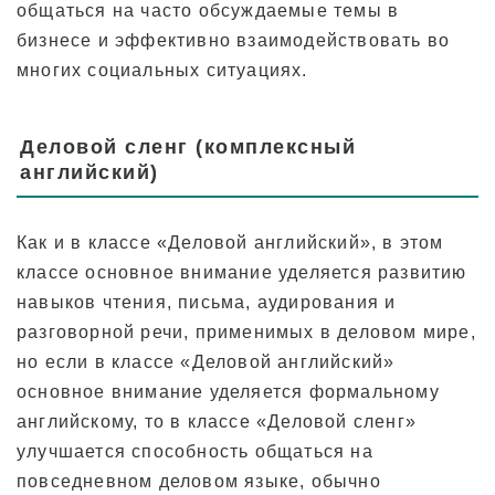
общаться на часто обсуждаемые темы в
бизнесе и эффективно взаимодействовать во
Для нынешних студентов
многих социальных ситуациях.
Расписание занятий
Посещаемость и обязательное
Деловой сленг (комплексный
исключение
английский)
Регистрация класса
Каникулы
Как и в классе «Деловой английский», в этом
классе основное внимание уделяется развитию
Обзор школы
навыков чтения, письма, аудирования и
разговорной речи, применимых в деловом мире,
но если в классе «Деловой английский»
основное внимание уделяется формальному
английскому, то в классе «Деловой сленг»
улучшается способность общаться на
повседневном деловом языке, обычно