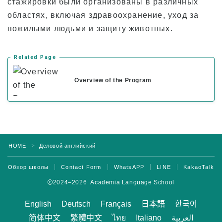
стажировки были организованы в различных
областях, включая здравоохранение, уход за
пожилыми людьми и защиту животных.
Related Page
Overview of the Program
HOME
Деловой английский
＞
Обзор школы
Contact Form
WhatsAPP
LINE
KakaoTalk
2024–2026 Academia Language School
English
Deutsch
Français
日本語
한국어
简体中文
繁體中文
ไทย
Italiano
العربية