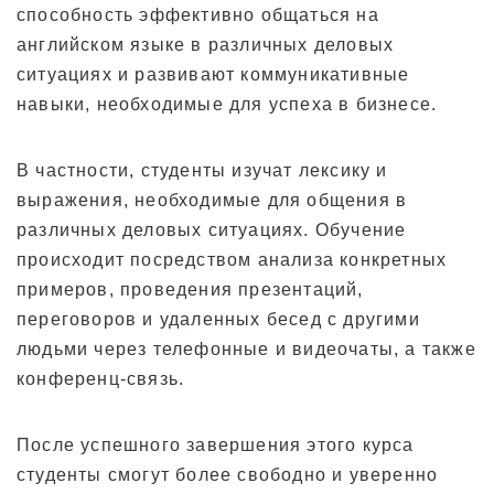
являющихся студентами (ESTA, e-Visa и
способность эффективно общаться на
т.д.)
английском языке в различных деловых
Плата за обучение для кама’айна (граждан
ситуациях и развивают коммуникативные
США или обладателей грин-карты)
навыки, необходимые для успеха в бизнесе.
Плата за обучение для нынешних
студентов и обладателей студенческой
визы (виза F-1)
В частности, студенты изучат лексику и
Плата за проживание
выражения, необходимые для общения в
различных деловых ситуациях. Обучение
Послеобеденные занятия для студентов-
переводчиков и нынешних студентов
происходит посредством анализа конкретных
примеров, проведения презентаций,
Приложение
переговоров и удаленных бесед с другими
людьми через телефонные и видеочаты, а также
Процесс подачи заявки
конференц-связь.
Политика возврата денег
Форма онлайн-заявки
После успешного завершения этого курса
Процесс от подачи заявления до
студенты смогут более свободно и уверенно
зачисления