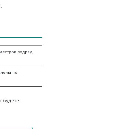
.
местров подряд,
слены по
ы будете