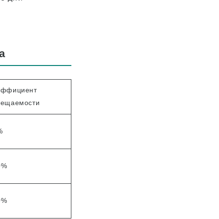
а
эффициент
сещаемости
%
0%
0%