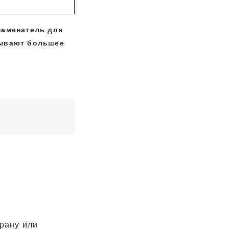
наменатель для
зывают большее
трану или