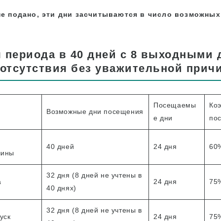
не подано, эти дни засчитываются в число возможных
 периода в 40 дней с 8 выходными
 отсутствия без уважительной прич
Посещаемы
Ко
Возможные дни посещения
е дни
по
40 дней
24 дня
60
чины
32 дня (8 дней не учтены в
а
24 дня
75
40 днях)
32 дня (8 дней не учтены в
уск
24 дня
75