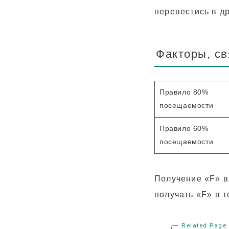
перевестись в др
Факторы, с
Правило 80%
посещаемости
Правило 60%
посещаемости
Получение «F» в
получать «F» в т
Related Page