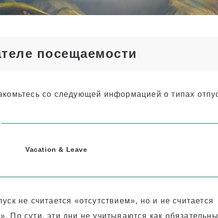
обладателей
студенческой визы
(виза F-1)
Плата за проживание
ателе посещаемости
Послеобеденные
занятия для
студентов-
переводчиков и
нынешних студентов
акомьтесь со следующей информацией о типах отпу
Vacation & Leave
уск не считается «отсутствием», но и не считается
. По сути, эти дни не учитываются как обязательн