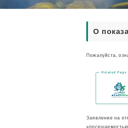
Опытные
преподаватели
Весело! Aloha Student
Life
О показ
Поступление в
университет
Отзывы
Пожалуйста, озн
Related Page
Заявление на отп
«посещаемостью»