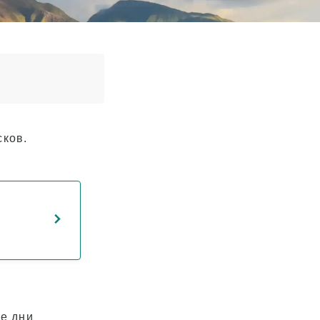
сков.
ые дни