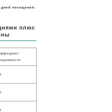
 дней посещения.
 днями плюс
ины
эффициент
сещаемости
%
%
%