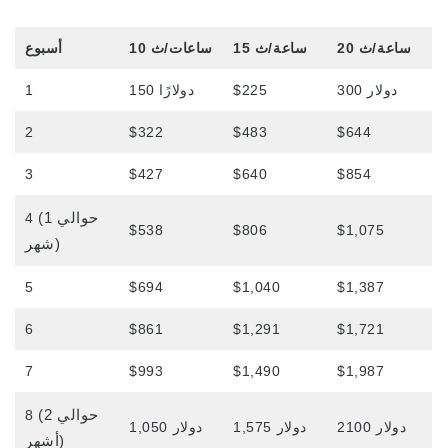
نظرة عامة على البرنامج
20 ساعة/ث
15 ساعة/ث
10 ساعات/ث
أسبوع
مستوى المبتدئين
300 دولار
$225
150 دولارًا
1
المستوى المتوسط
2
$322
$483
$644
مستوى متقدم
3
$427
$640
$854
اللغة الإنجليزية للأعمال
(حوالي 1
التحضير لاختبار TOEIC و TOEFL
4
$538
$806
$1,075
شهر)
دروس خصوصية
5
$694
$1,040
$1,387
مصاريف
6
$861
$1,291
$1,721
الرسوم الدراسية للطلاب الجدد الحاصلين على
تأشيرات F-1
7
$993
$1,490
$1,987
الرسوم الدراسية لحاملي تأشيرات غير الطلاب
(حوالي 2
8
(ESTA، التأشيرة الإلكترونية، وما إلى ذلك)
2100 دولار
1,575 دولار
1,050 دولار
أشهر)