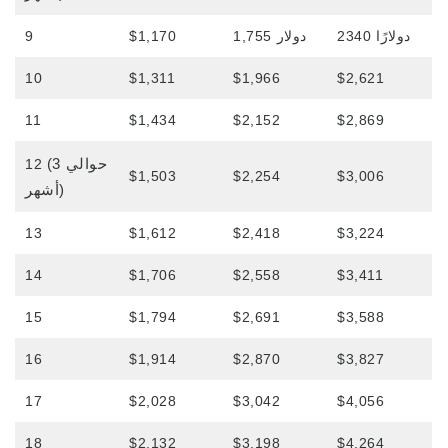
الرسوم الدراسية لـ Kama’aina (المواطنون
الأمريكيون أو حاملي البطاقة الخضراء)
2340 دولارًا
1,755 دولار
$1,170
9
الرسوم الدراسية للطلاب الحاليين وحاملي
تأشيرة الطالب (تأشيرة F-1).
10
$1,311
$1,966
$2,621
رسوم الإقامة
11
$1,434
$2,152
$2,869
فصول بعد الظهر فقط للطلاب المنقولين
والحاليين
(حوالي 3
12
$1,503
$2,254
$3,006
أشهر)
طلب
13
$1,612
$2,418
$3,224
عملية التطبيق
14
$1,706
$2,558
$3,411
سياسة الاسترجاع
15
$1,794
$2,691
$3,588
نموذج الطلب عبر الإنترنت
العملية من التقديم إلى التسجيل
16
$1,914
$2,870
$3,827
17
$2,028
$3,042
$4,056
للطلاب الحاليين
18
$2,132
$3,198
$4,264