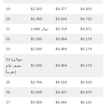
جدول الحصص
19
$2,252
$3,377
$4,503
الحضور والطرد الإجباري
تسجيل الفصل
20
$2,366
$3,549
$4,732
الاجازات
$4,971
$3,728
2,486 دولار
21
22
$2,590
$3,884
$5,179
نظرة عامة على المدرسة
23
$2,590
$3,884
$5,179
(حوالي
24
نصف عام
$2,590
$3,884
$5,179
تقريباً)
25
$2,766
$4,150
$5,533
26
$2,938
$4,407
$5,876
27
$3,058
$4,586
$6,115