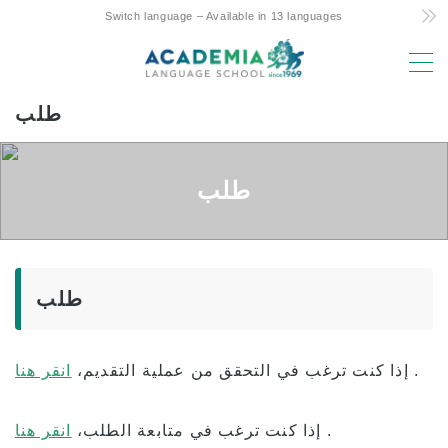
Switch language – Available in 13 languages
MENU
طلب
أسباب الاختيار
تكلفة منخفضة! Commitment and Secrets
طلب
دورة هاواي الوحيدة لمدة 4 أيام في الأسبوع
الدعم الودي للدراسة في الخارج بين الوالدين
والطفل
موقع متميز ومرافق
طلب
هيئة التدريس من ذوي الخبرة
هزار! Aloha Student Life
.
إذا كنت ترغب في التحقق من عملية التقديم،
انقر هنا
التقدم إلى الجامعة
.
إذا كنت ترغب في متابعة الطلب،
انقر هنا
الشهادات – التوصيات