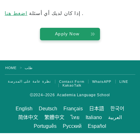
نظرة عامة على البرنامج
.
إذا كان لديك أي أسئلة
اضغط هنا
مستوى المبتدئين
Apply Now
المستوى المتوسط
مستوى متقدم
اللغة الإنجليزية للأعمال
التحضير لاختبار TOEIC و TOEFL
طلب
HOME
＞
دروس خصوصية
نظرة عامة على المدرسة
Contact Form
WhatsAPP
LINE
KakaoTalk
2024–2026 Academia Language School
مصاريف
English
Deutsch
Français
日本語
한국어
الرسوم الدراسية للطلاب الجدد الحاصلين على
تأشيرات F-1
العربية
Italiano
ไทย
繁體中文
简体中文
الرسوم الدراسية لحاملي تأشيرات غير الطلاب
Português
Русский
Español
(ESTA، التأشيرة الإلكترونية، وما إلى ذلك)