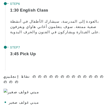
جدول الحصص
الحضور والطرد الإجباري
1:30 English Class
تسجيل الفصل
بالعودة إلى المدرسة، سيشارك الأطفال في أنشطة
الاجازات
صفية ممتعة. سوف يتعلمون أغاني هاواي ويعزفون
على القيثارة ويشاركون في الفنون والحرف اليدوية.
نظرة عامة على المدرسة
3:45 Pick Up
نشاط إنجليزي の の の の の の の の の の の の の 
の の の
ميني غولف صغير