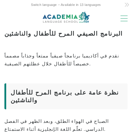
Switch language – Available in 13 languages
MENU
البرنامج الصيفي المرح للأطفال والناشئين
أسباب الاختيار
تكلفة منخفضة! Commitment and Secrets
نقدم في أكاديميا برنامجاً صيفياً ممتعاً وجذاباً مصمماً
دورة هاواي الوحيدة لمدة 4 أيام في الأسبوع
خصيصاً للأطفال خلال عطلتهم الصيفية.
الدعم الودي للدراسة في الخارج بين الوالدين
والطفل
موقع متميز ومرافق
نظرة عامة على برنامج المرح للأطفال
هيئة التدريس من ذوي الخبرة
والناشئين
هزار! Aloha Student Life
التقدم إلى الجامعة
الصباح في الهواء الطلق، وبعد الظهر في الفصل
الشهادات – التوصيات
الدراسي. تعلّم اللغة الإنجليزية أثناء الاستمتاع.