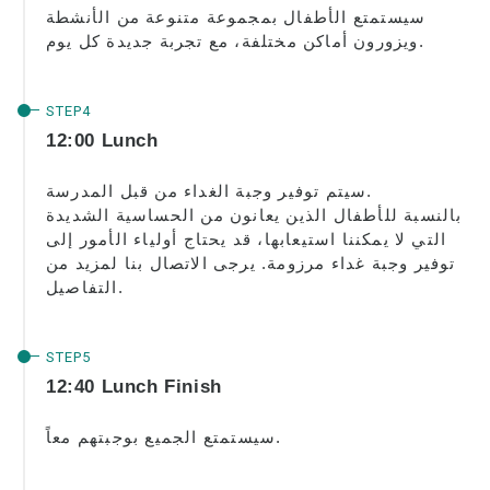
الرسوم الدراسية لـ Kama’aina (المواطنون
سيستمتع الأطفال بمجموعة متنوعة من الأنشطة
الأمريكيون أو حاملي البطاقة الخضراء)
ويزورون أماكن مختلفة، مع تجربة جديدة كل يوم.
الرسوم الدراسية للطلاب الحاليين وحاملي
تأشيرة الطالب (تأشيرة F-1).
رسوم الإقامة
12:00 Lunch
فصول بعد الظهر فقط للطلاب المنقولين
والحاليين
سيتم توفير وجبة الغداء من قبل المدرسة.
بالنسبة للأطفال الذين يعانون من الحساسية الشديدة
طلب
التي لا يمكننا استيعابها، قد يحتاج أولياء الأمور إلى
توفير وجبة غداء مرزومة. يرجى الاتصال بنا لمزيد من
عملية التطبيق
التفاصيل.
سياسة الاسترجاع
نموذج الطلب عبر الإنترنت
12:40 Lunch Finish
العملية من التقديم إلى التسجيل
سيستمتع الجميع بوجبتهم معاً.
للطلاب الحاليين