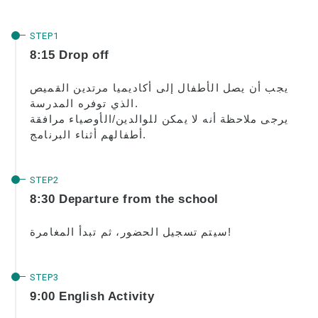
نظرة عامة على البرنامج
8:15 Drop off
مستوى المبتدئين
المستوى المتوسط
يجب أن يصل الأطفال إلى أكاديميا مرتدين القميص
الذي توفره المدرسة.
مستوى متقدم
يرجى ملاحظة أنه لا يمكن للوالدين/الأوصياء مرافقة
اللغة الإنجليزية للأعمال
أطفالهم أثناء البرنامج.
التحضير لاختبار TOEIC و TOEFL
دروس خصوصية
8:30 Departure from the school
مصاريف
سيتم تسجيل الحضور، ثم تبدأ المغامرة!
الرسوم الدراسية للطلاب الجدد الحاصلين على
تأشيرات F-1
الرسوم الدراسية لحاملي تأشيرات غير الطلاب
9:00 English Activity
(ESTA، التأشيرة الإلكترونية، وما إلى ذلك)